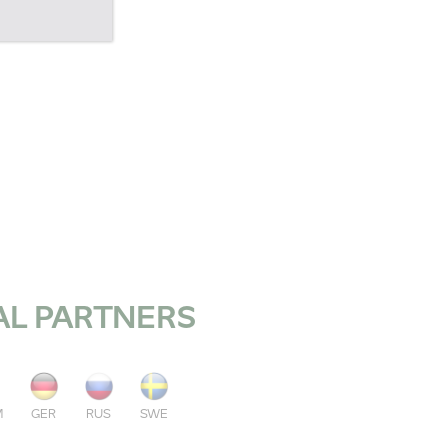
AL PARTNERS
M
GER
RUS
SWE