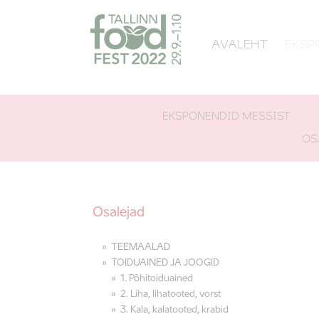
AVALEHT
EKSP
EKSPONENDID MESSIST
OS
Osalejad
TEEMAALAD
TOIDUAINED JA JOOGID
1. Põhitoiduained
2. Liha, lihatooted, vorst
3. Kala, kalatooted, krabid