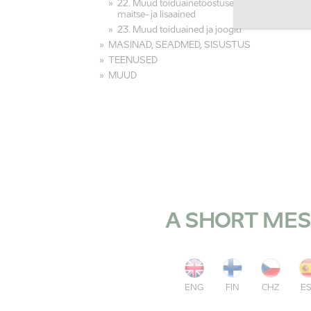
22. Muud toiduainetööstuse toorained,
maitse- ja lisaained
23. Muud toiduained ja joogid
MASINAD, SEADMED, SISUSTUS
TEENUSED
MUUD
A SHORT MES
ENG
FIN
CHZ
E