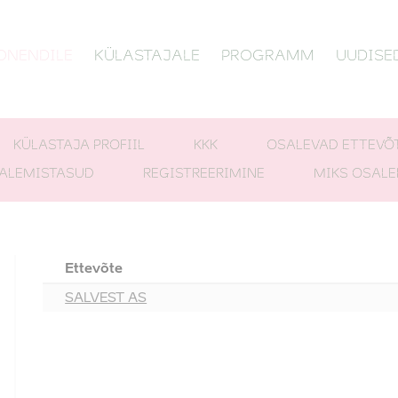
ONENDILE
KÜLASTAJALE
PROGRAMM
UUDISE
KÜLASTAJA PROFIIL
KKK
OSALEVAD ETTEVÕ
ALEMISTASUD
REGISTREERIMINE
MIKS OSALE
Ettevõte
SALVEST AS