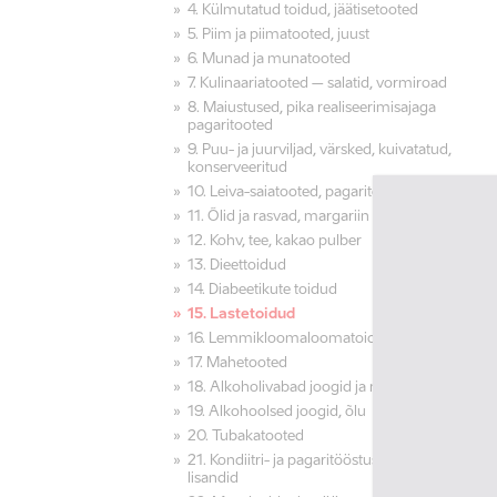
4. Külmutatud toidud, jäätisetooted
5. Piim ja piimatooted, juust
6. Munad ja munatooted
7. Kulinaariatooted – salatid, vormiroad
8. Maiustused, pika realiseerimisajaga
pagaritooted
9. Puu- ja juurviljad, värsked, kuivatatud,
konserveeritud
10. Leiva-saiatooted, pagaritooted
11. Õlid ja rasvad, margariin
12. Kohv, tee, kakao pulber
13. Dieettoidud
14. Diabeetikute toidud
15. Lastetoidud
16. Lemmikloomaloomatoidud
17. Mahetooted
18. Alkoholivabad joogid ja mahlad
19. Alkohoolsed joogid, õlu
20. Tubakatooted
21. Kondiitri- ja pagaritööstuse toorained,
lisandid