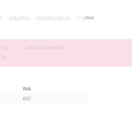
D
GALERII
KORRALDAJA
EST
/
ENG
TTED
KAASEKSPONENT
DA?
Riik
EST