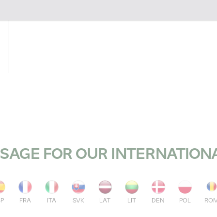
SAGE FOR OUR INTERNATION
SP
FRA
ITA
SVK
LAT
LIT
DEN
POL
RO