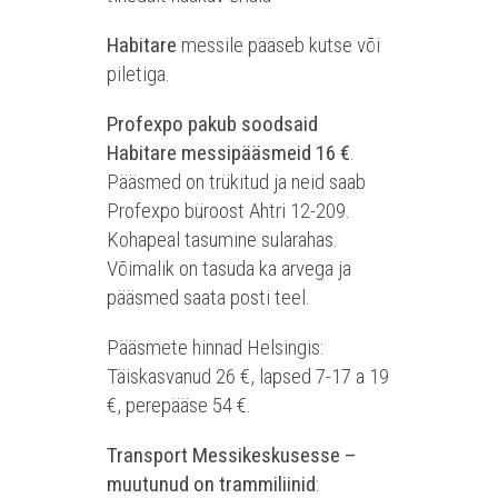
Habitare
messile pääseb kutse või
piletiga.
Profexpo pakub soodsaid
Habitare messipääsmeid
16 €
.
Pääsmed on trükitud ja neid saab
Profexpo büroost Ahtri 12-209.
Kohapeal tasumine sularahas.
Võimalik on tasuda ka arvega ja
pääsmed saata posti teel.
Pääsmete hinnad Helsingis:
Täiskasvanud 26 €, lapsed 7-17 a 19
€, perepääse 54 €.
Transport Messikeskusesse –
muutunud on trammiliinid
: