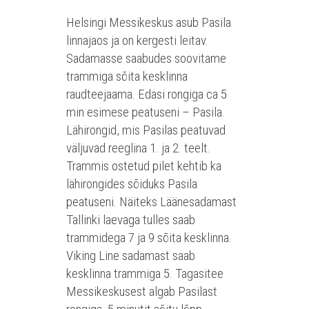
Helsingi Messikeskus asub Pasila
linnajaos ja on kergesti leitav.
Sadamasse saabudes soovitame
trammiga sõita kesklinna
raudteejaama. Edasi rongiga ca 5
min esimese peatuseni – Pasila.
Lähirongid, mis Pasilas peatuvad
väljuvad reeglina 1. ja 2. teelt.
Trammis ostetud pilet kehtib ka
lähirongides sõiduks Pasila
peatuseni. Näiteks Läänesadamast
Tallinki laevaga tulles saab
trammidega 7 ja 9 sõita kesklinna.
Viking Line sadamast saab
kesklinna trammiga 5. Tagasitee
Messikeskusest algab Pasilast