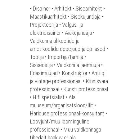
• Disainer • Arhitekt • Sisearhitekt •
Maastikuarhitekt • Sisekujundaja •
Projekteerija • Valgus- ja
elektridisainer • Aiakujundaja •
Valdkonna ülikoolide ja
ametikoolide õppejõud ja õpilased
•
Tootja • Importija/tarnija •
Sisseostja • Valdkonna jaemüüja •
Edasimüüjad • Konstruktor • Antiigi
ja vintage professionaal • Kinnisvara
professionaal • Kunsti professionaal
• Hifi spetsialist • Ala
muuseum/organisatsioon/liit •
Hariduse professionaal-konsultant •
Loovjuht/muu loominguline
professionaal • Muu valdkonnaga
tihedalt haakuv eriala