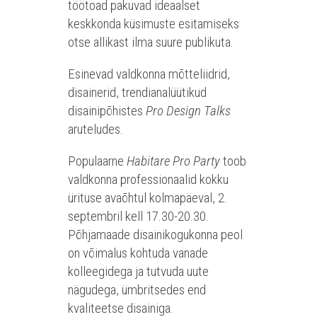
töötoad pakuvad ideaalset
keskkonda küsimuste esitamiseks
otse allikast ilma suure publikuta.
Esinevad valdkonna mõtteliidrid,
disainerid, trendianalüütikud
disainipõhistes
Pro Design Talks
aruteludes.
Populaarne
Habitare Pro Party
toob
valdkonna professionaalid kokku
ürituse avaõhtul kolmapäeval, 2.
septembril kell 17.30-20.30.
Põhjamaade disainikogukonna peol
on võimalus kohtuda vanade
kolleegidega ja tutvuda uute
nägudega, ümbritsedes end
kvaliteetse disainiga.