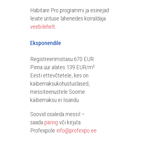
Habitare Pro programmi ja esinejad
leiate ürituse lähenedes korraldaja
veebilehelt
.
Eksponendile
Registreerimistasu 670 EUR.
Pinna üür alates 139 EUR/m²
Eesti ettevõtetele, kes on
käibemaksukohustuslased,
messiteenustele Soome
käibemaksu ei lisandu.
Soovid osaleda messil –
saada
päring
või kirjuta
Profexpole
info@profexpo.ee