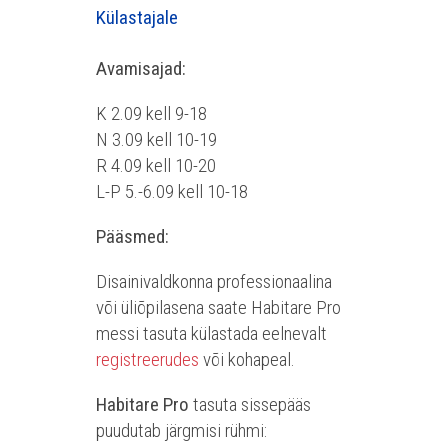
Külastajale
Avamisajad:
K 2.09 kell 9-18
N 3.09 kell 10-19
R 4.09 kell 10-20
L-P 5.-6.09 kell 10-18
Pääsmed:
Disainivaldkonna professionaalina
või üliõpilasena saate Habitare Pro
messi tasuta külastada eelnevalt
registreerudes
või kohapeal.
Habitare Pro
tasuta sissepääs
puudutab järgmisi rühmi: