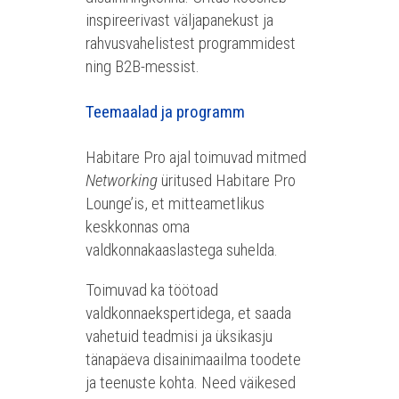
inspireerivast väljapanekust ja
rahvusvahelistest programmidest
ning B2B-messist.
Teemaalad ja programm
Habitare Pro ajal toimuvad mitmed
Networking
üritused Habitare Pro
Lounge’is, et mitteametlikus
keskkonnas oma
valdkonnakaaslastega suhelda.
Toimuvad ka töötoad
valdkonnaekspertidega, et saada
vahetuid teadmisi ja üksikasju
tänapäeva disainimaailma toodete
ja teenuste kohta. Need väikesed