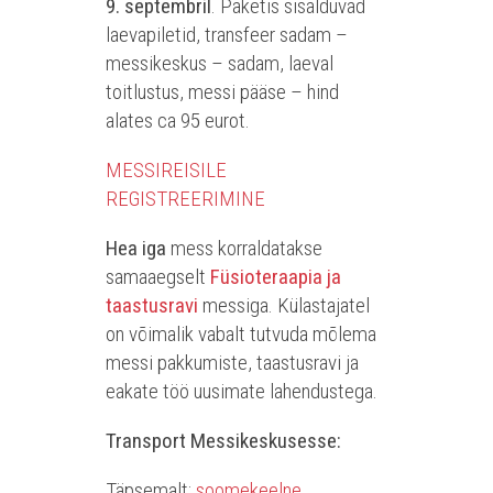
9. septembril
. Paketis sisalduvad
laevapiletid, transfeer sadam –
messikeskus – sadam, laeval
toitlustus, messi pääse – hind
alates ca 95 eurot.
MESSIREISILE
REGISTREERIMINE
Hea iga
mess korraldatakse
samaaegselt
Füsioteraapia ja
taastusravi
messiga. Külastajatel
on võimalik vabalt tutvuda mõlema
messi pakkumiste, taastusravi ja
eakate töö uusimate lahendustega.
Transport Messikeskusesse:
Täpsemalt:
soomekeelne