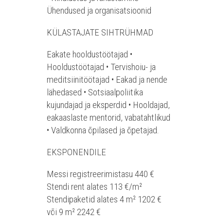
Ühendused ja organisatsioonid
KÜLASTAJATE SIHTRÜHMAD
Eakate hooldustöötajad •
Hooldustöötajad • Tervishoiu- ja
meditsiinitöötajad • Eakad ja nende
lähedased • Sotsiaalpoliitika
kujundajad ja eksperdid • Hooldajad,
eakaaslaste mentorid, vabatahtlikud
• Valdkonna õpilased ja õpetajad.
EKSPONENDILE
Messi registreerimistasu 440 €
Stendi rent alates 113 €/m²
Stendipaketid alates 4 m² 1202 €
või 9 m² 2242 €