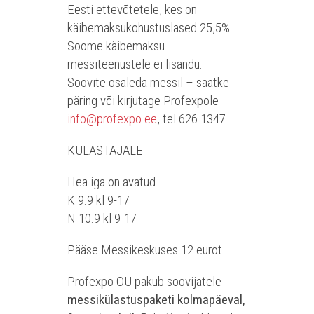
Eesti ettevõtetele, kes on
käibemaksukohustuslased 25,5%
Soome käibemaksu
messiteenustele ei lisandu.
Soovite osaleda messil – saatke
päring või kirjutage Profexpole
info@profexpo.ee
, tel 626 1347.
KÜLASTAJALE
Hea iga on avatud
K 9.9 kl 9-17
N 10.9 kl 9-17
Pääse Messikeskuses 12 eurot.
Profexpo OÜ pakub soovijatele
messikülastuspaketi kolmapäeval,