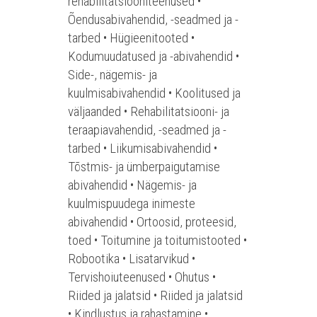
rehabilitatsiooniteenused •
Õendusabivahendid, -seadmed ja -
tarbed • Hügieenitooted •
Kodumuudatused ja -abivahendid •
Side-, nägemis- ja
kuulmisabivahendid • Koolitused ja
väljaanded • Rehabilitatsiooni- ja
teraapiavahendid, -seadmed ja -
tarbed • Liikumisabivahendid •
Tõstmis- ja ümberpaigutamise
abivahendid • Nägemis- ja
kuulmispuudega inimeste
abivahendid • Ortoosid, proteesid,
toed • Toitumine ja toitumistooted •
Robootika • Lisatarvikud •
Tervishoiuteenused • Ohutus •
Riided ja jalatsid • Riided ja jalatsid
• Kindlustus ja rahastamine •