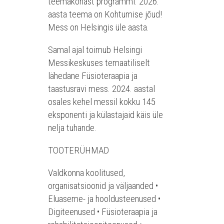
teemakohast programmi. 2026.
aasta teema on Kohtumise jõud!
Mess on Helsingis üle aasta.
Samal ajal toimub Helsingi
Messikeskuses temaatiliselt
lähedane Füsioteraapia ja
taastusravi mess. 2024. aastal
osales kehel messil kokku 145
eksponenti ja külastajaid käis üle
nelja tuhande.
TOOTERÜHMAD
Valdkonna koolitused,
organisatsioonid ja väljaanded •
Eluaseme- ja hooldusteenused •
Digiteenused • Füsioteraapia ja