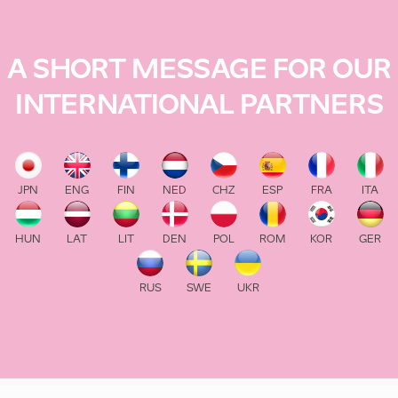
A SHORT MESSAGE FOR OUR
INTERNATIONAL PARTNERS
JPN
ENG
FIN
NED
CHZ
ESP
FRA
ITA
HUN
LAT
LIT
DEN
POL
ROM
KOR
GER
RUS
SWE
UKR