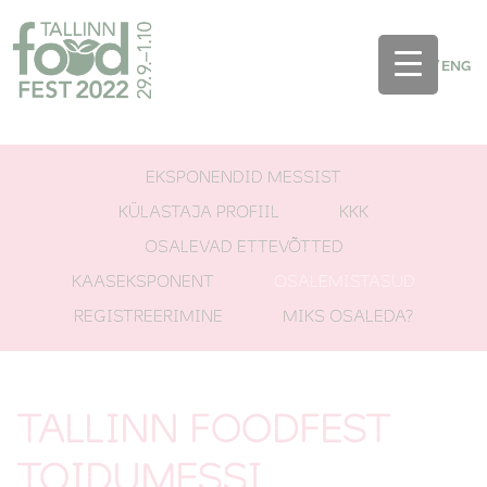
EST
/
ENG
EKSPONENDID MESSIST
KÜLASTAJA PROFIIL
KKK
OSALEVAD ETTEVÕTTED
KAASEKSPONENT
OSALEMISTASUD
REGISTREERIMINE
MIKS OSALEDA?
TALLINN FOODFEST
TOIDUMESSI