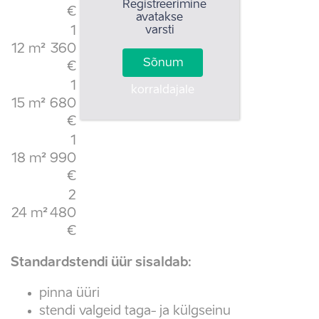
Registreerimine
€
avatakse
1
varsti
12 m²
360
Sõnum
€
1
korraldajale
15 m²
680
€
1
18 m²
990
€
2
24 m²
480
€
Standardstendi üür sisaldab:
pinna üüri
stendi valgeid taga- ja külgseinu