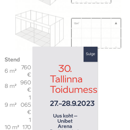
Sulge
Stend
30.
760
6 m²
€
Tallinna
960
8 m²
Toidumess
€
1
27.-28.9.2023
9 m²
065
€
Uus koht –
1
Unibet
Arena
10 m²
170