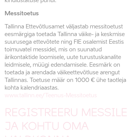
kindlustatuse puhul.
Messitoetus
Tallinna Ettevõtlusamet väljastab messitoetust
eesmärgiga toetada Tallinna väike- ja keskmise
suurusega ettevõtete ning FIE osalemist Eestis
toimuvatel messidel, mis on suunatud
ärikontaktide loomisele, uute turustuskanalite
leidmisele, müügi edendamisele. Eesmärk on
toetada ja arendada väikeettevõtluse arengut
Tallinnas. Toetuse määr on 1000 € ühe taotleja
kohta kalendriaastas.
www.tallinn.ee/Teenus-Messitoetus
REGISTREERU MESSILE
JA KOHTU OMA