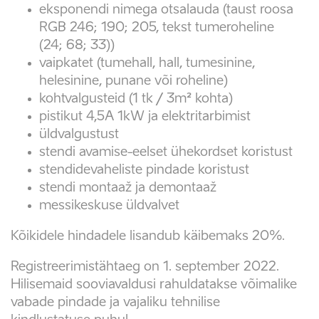
eksponendi nimega otsalauda (
taust
roosa
RGB 246; 190; 205
,
tekst tumeroheline
(24; 68; 33))
vaipkatet (tumehall, hall, tumesinine,
helesinine, punane või roheline)
kohtvalgusteid (1 tk / 3m² kohta)
pistikut 4,5A 1kW ja elektritarbimist
üldvalgustust
stendi avamise-eelset ühekordset koristust
stendidevaheliste pindade koristust
stendi montaaž ja demontaaž
messikeskuse üldvalvet
Kõikidele hindadele lisandub käibemaks 20%.
Registreerimistähtaeg on 1. september 2022.
Hilisemaid sooviavaldusi rahuldatakse võimalike
vabade pindade ja vajaliku tehnilise