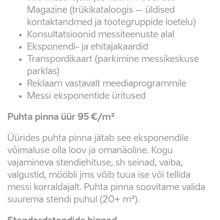
Magazine (trükikataloogis – üldised
kontaktandmed ja tootegruppide loetelu)
Konsultatsioonid messiteenuste alal
Eksponendi- ja ehitajakaardid
Transpordikaart (parkimine messikeskuse
parklas)
Reklaam vastavalt meediaprogrammile
Messi eksponentide üritused
Puhta pinna üür 95 €/m²
Üürides puhta pinna jätab see eksponendile
võimaluse olla loov ja omanäoline. Kogu
vajamineva stendiehituse, sh seinad, vaiba,
valgustid, mööbli jms võib tuua ise või tellida
messi korraldajalt. Puhta pinna soovitame valida
suurema stendi puhul (20+ m²).