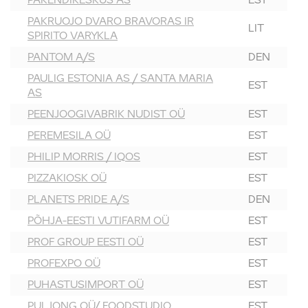
PAKENDIKESKUS AS
EST
PAKRUOJO DVARO BRAVORAS IR
LIT
SPIRITO VARYKLA
PANTOM A/S
DEN
PAULIG ESTONIA AS / SANTA MARIA
EST
AS
PEENJOOGIVABRIK NUDIST OÜ
EST
PEREMESILA OÜ
EST
PHILIP MORRIS / IQOS
EST
PIZZAKIOSK OÜ
EST
PLANETS PRIDE A/S
DEN
PÕHJA-EESTI VUTIFARM OÜ
EST
PROF GROUP EESTI OÜ
EST
PROFEXPO OÜ
EST
PUHASTUSIMPORT OÜ
EST
PULJONG OÜ/ FOODSTUDIO
EST