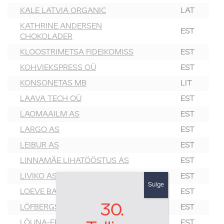
KALE LATVIA ORGANIC
LAT
KATHRINE ANDERSEN
EST
CHOKOLADER
KLOOSTRIMETSA FIDEIKOMISS
EST
KOHVIEKSPRESS OÜ
EST
KONSONETAS MB
LIT
LAAVA TECH OÜ
EST
LAOMAAILM AS
EST
LARGO AS
EST
LEIBUR AS
EST
LINNAMÄE LIHATÖÖSTUS AS
EST
LIVIKO AS
EST
Sulge
LOEVE BALTIC OÜ
EST
30.
LÖFBERGS
EST
LÕUNA-EESTI MESI OÜ
EST