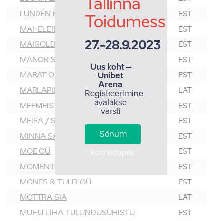
Tallinna
LUNDEN FOOD OÜ
EST
Toidumess
MAHELEIB OÜ
EST
27.-28.9.2023
MAIGOLD GRUPP OÜ
EST
MANOR SPIRITS OÜ
EST
Uus koht –
MARAT OÜ
EST
Unibet
Arena
MARLAPINI
LAT
Registreerimine
avatakse
MEEMEISTRID OÜ
EST
varsti
MEIRA / SEGAFREDO BALTICS
EST
Sõnum
MINNA SAHVER OÜ
EST
MOE OÜ
EST
korraldajale
MOMENTIN EESTI OÜ
EST
MONES & TUUR OÜ
EST
MOTTRA SIA
LAT
MUHU LIHA TULUNDUSÜHISTU
EST