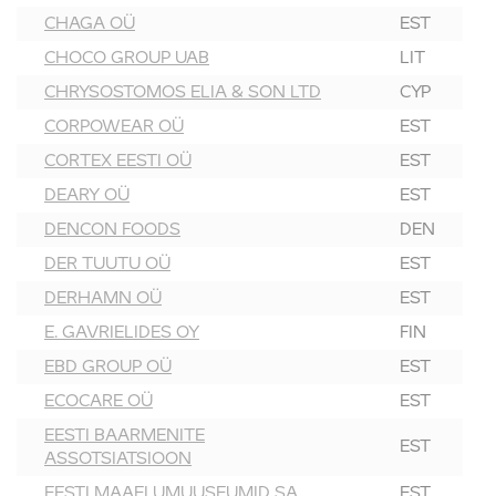
CHAGA OÜ
EST
CHOCO GROUP UAB
LIT
CHRYSOSTOMOS ELIA & SON LTD
CYP
CORPOWEAR OÜ
EST
CORTEX EESTI OÜ
EST
DEARY OÜ
EST
DENCON FOODS
DEN
DER TUUTU OÜ
EST
DERHAMN OÜ
EST
E. GAVRIELIDES OY
FIN
EBD GROUP OÜ
EST
ECOCARE OÜ
EST
EESTI BAARMENITE
EST
ASSOTSIATSIOON
EESTI MAAELUMUUSEUMID SA
EST