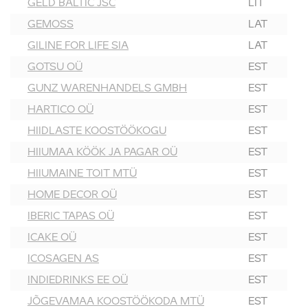
GELD BALTIC JSC
LIT
GEMOSS
LAT
GILINE FOR LIFE SIA
LAT
GOTSU OÜ
EST
GUNZ WARENHANDELS GMBH
EST
HARTICO OÜ
EST
HIIDLASTE KOOSTÖÖKOGU
EST
HIIUMAA KÖÖK JA PAGAR OÜ
EST
HIIUMAINE TOIT MTÜ
EST
HOME DECOR OÜ
EST
IBERIC TAPAS OÜ
EST
ICAKE OÜ
EST
ICOSAGEN AS
EST
INDIEDRINKS EE OÜ
EST
JÕGEVAMAA KOOSTÖÖKODA MTÜ
EST