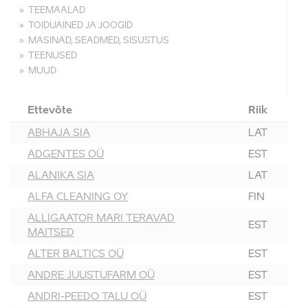
TEEMAALAD
TOIDUAINED JA JOOGID
MASINAD, SEADMED, SISUSTUS
TEENUSED
MUUD
Ettevõte
Riik
ABHAJA SIA
LAT
ADGENTES OÜ
EST
ALANIKA SIA
LAT
ALFA CLEANING OY
FIN
ALLIGAATOR MARI TERAVAD
EST
MAITSED
ALTER BALTICS OÜ
EST
ANDRE JUUSTUFARM OÜ
EST
ANDRI-PEEDO TALU OÜ
EST