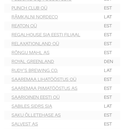
PUNCH CLUB OÜ
EST
RĀMKALNI NORDECO
LAT
REATON OÜ
EST
REGALHOUSE SIA EESTI FILIAAL
EST
RELAXATIONLAND OÜ
EST
RÕNGU MAHL AS
EST
ROYAL GREENLAND
DEN
RUDY’S BREWING CO.
LAT
SAAREMAA LIHATÖÖSTUS OÜ
EST
SAAREMAA PIIMATÖÖSTUS AS
EST
SAARIOINEN EESTI OÜ
EST
SABILES SIDRS SIA
LAT
SAKU ÕLLETEHASE AS
EST
SALVEST AS
EST