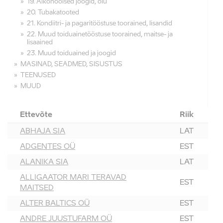
19. Alkohoolsed joogid, õlu
20. Tubakatooted
21. Kondiitri- ja pagaritööstuse toorained, lisandid
22. Muud toiduainetööstuse toorained, maitse- ja
lisaained
23. Muud toiduained ja joogid
MASINAD, SEADMED, SISUSTUS
TEENUSED
MUUD
Ettevõte
Riik
ABHAJA SIA
LAT
ADGENTES OÜ
EST
ALANIKA SIA
LAT
ALLIGAATOR MARI TERAVAD
EST
MAITSED
ALTER BALTICS OÜ
EST
ANDRE JUUSTUFARM OÜ
EST