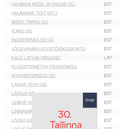
HIIUMAA KÖÖK JA PAGAR OÜ
EST
HIIUMAINE TOIT MTÜ
EST
IBERIC TAPAS OÜ
EST
ICAKE OÜ
EST
INDIEDRINKS EE OÜ
EST
JÕGEVAMAA KOOSTÖÖKODA MTÜ
EST
KALE LATVIA ORGANIC
LAT
KLOOSTRIMETSA FIDEIKOMISS
EST
KOHVIEKSPRESS OÜ
EST
LAAVA TECH OÜ
EST
LARGO AS
EST
Sulge
LEIBUR AS
EST
LINNAMÄE LIHATÖÖSTUS AS
EST
30.
LIVIKO AS
EST
Tallinna