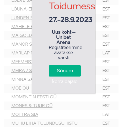
LOEVE BALTIC OÜ
EST
Toidumess
LÕUNA-EESTI MESI OÜ
EST
LUNDEN FOOD OÜ
EST
27.-28.9.2023
MAHELEIB OÜ
EST
Uus koht –
MAIGOLD GRUPP OÜ
EST
Unibet
Arena
MANOR SPIRITS OÜ
EST
Registreerimine
avatakse
MARLAPINI
LAT
varsti
MEEMEISTRID OÜ
EST
MEIRA / SEGAFREDO BALTICS
EST
Sõnum
MINNA SAHVER OÜ
EST
korraldajale
MOE OÜ
EST
MOMENTIN EESTI OÜ
EST
MONES & TUUR OÜ
EST
MOTTRA SIA
LAT
MUHU LIHA TULUNDUSÜHISTU
EST