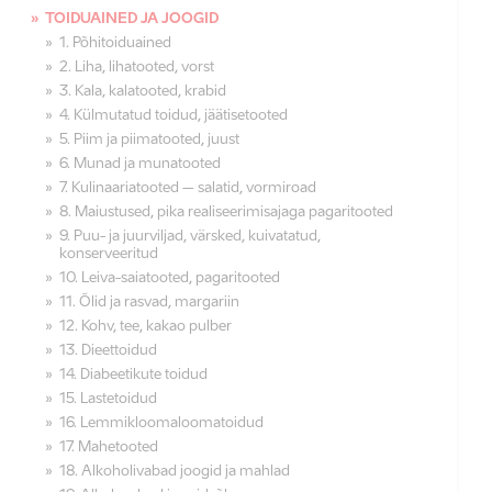
TOIDUAINED JA JOOGID
1. Põhitoiduained
2. Liha, lihatooted, vorst
3. Kala, kalatooted, krabid
4. Külmutatud toidud, jäätisetooted
5. Piim ja piimatooted, juust
6. Munad ja munatooted
7. Kulinaariatooted – salatid, vormiroad
8. Maiustused, pika realiseerimisajaga pagaritooted
9. Puu- ja juurviljad, värsked, kuivatatud,
konserveeritud
10. Leiva-saiatooted, pagaritooted
11. Õlid ja rasvad, margariin
12. Kohv, tee, kakao pulber
13. Dieettoidud
14. Diabeetikute toidud
15. Lastetoidud
16. Lemmikloomaloomatoidud
17. Mahetooted
18. Alkoholivabad joogid ja mahlad