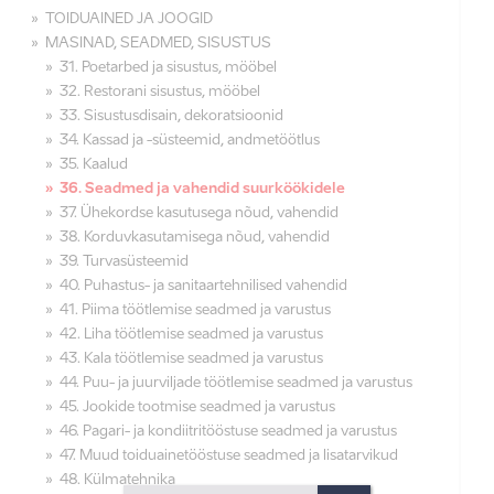
TOIDUAINED JA JOOGID
MASINAD, SEADMED, SISUSTUS
31. Poetarbed ja sisustus, mööbel
32. Restorani sisustus, mööbel
33. Sisustusdisain, dekoratsioonid
34. Kassad ja -süsteemid, andmetöötlus
35. Kaalud
36. Seadmed ja vahendid suurköökidele
37. Ühekordse kasutusega nõud, vahendid
38. Korduvkasutamisega nõud, vahendid
39. Turvasüsteemid
40. Puhastus- ja sanitaartehnilised vahendid
41. Piima töötlemise seadmed ja varustus
42. Liha töötlemise seadmed ja varustus
43. Kala töötlemise seadmed ja varustus
44. Puu- ja juurviljade töötlemise seadmed ja varustus
45. Jookide tootmise seadmed ja varustus
46. Pagari- ja kondiitritööstuse seadmed ja varustus
47. Muud toiduainetööstuse seadmed ja lisatarvikud
48. Külmatehnika