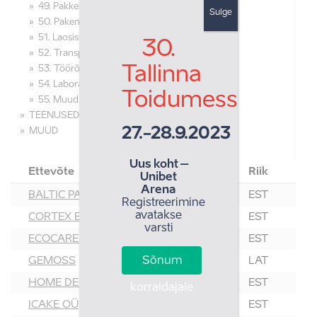
49. Pakkeseadmed
Sulge
50. Pakend, pakkematerjalid
51. Laosisustus ja vahendid
30.
52. Transpordivahendid
Tallinna
53. Töörõivad ja jalatsid
54. Laboratooriumiseadmed ja varustus
Toidumess
55. Muud seadmed
TEENUSED
27.-28.9.2023
MUUD
Uus koht –
Ettevõte
Riik
Unibet
Arena
BALTIC PACK EST AS
EST
Registreerimine
avatakse
CORTEX EESTI OÜ
EST
varsti
ECOCARE OÜ
EST
Sõnum
GEMOSS
LAT
HOME DECOR OÜ
EST
korraldajale
ICAKE OÜ
EST