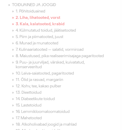
TOIDUAINED JA JOOGID
1. Põhitoiduained
2. Liha, lihatooted, vorst
3. Kala, kalatooted, krabid
4. Külmutatud toidud, jäätisetooted
5. Piim ja piimatooted, juust
6. Munad ja munatooted
7. Kulinaariatooted – salatid, vormiroad
8. Maiustused, pika realiseerimisajaga pagaritooted
9. Puu- ja juurviljad, värsked, kuivatatud,
konserveeritud
10. Leiva-saiatooted, pagaritooted
11. Õlid ja rasvad, margariin
12. Kohv, tee, kakao pulber
13. Dieettoidud
14. Diabeetikute toidud
15. Lastetoidud
16. Lemmikloomaloomatoidud
17. Mahetooted
18. Alkoholivabad joogid ja mahlad