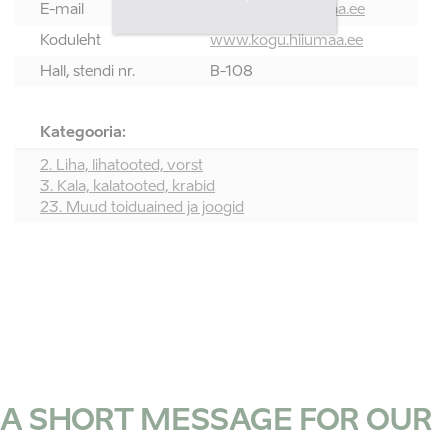
E-mail
info@kogu.hiiumaa.ee
Koduleht
www.kogu.hiiumaa.ee
Hall, stendi nr.
B-108
Kategooria:
2. Liha, lihatooted, vorst
3. Kala, kalatooted, krabid
23. Muud toiduained ja joogid
A SHORT MESSAGE FOR OUR