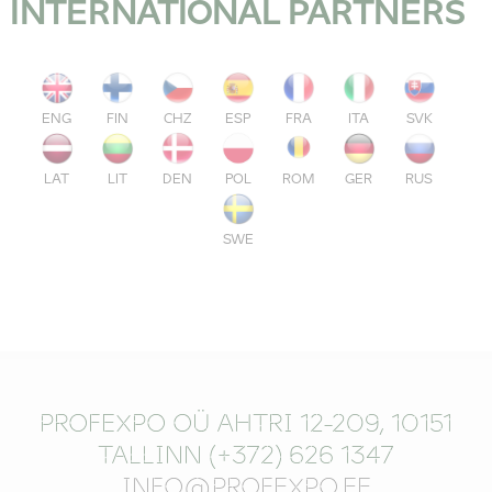
INTERNATIONAL PARTNERS
ENG
FIN
CHZ
ESP
FRA
ITA
SVK
LAT
LIT
DEN
POL
ROM
GER
RUS
SWE
PROFEXPO OÜ AHTRI 12-209, 10151
TALLINN (+372) 626 1347
INFO@PROFEXPO.EE