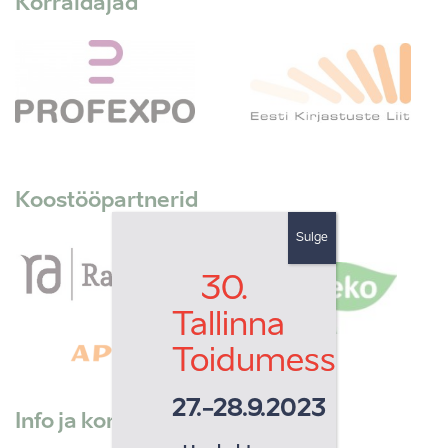
Korraldajad
Koostööpartnerid
Sulge
30.
Tallinna
Toidumess
27.-28.9.2023
Info ja kontakt