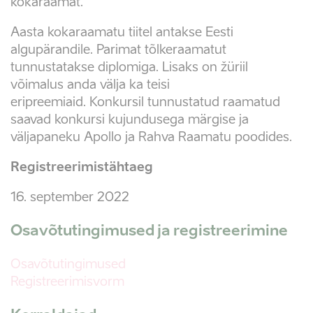
kokaraamat.
Aasta kokaraamatu tiitel antakse Eesti
algupärandile. Parimat tõlkeraamatut
tunnustatakse diplomiga. Lisaks on žüriil
võimalus anda välja ka teisi
eripreemiaid.
Konkursil tunnustatud raamatud
saavad konkursi kujundusega märgise ja
väljapaneku Apollo ja Rahva Raamatu poodides.
Registreerimistähtaeg
16. september 2022
Osavõtutingimused ja registreerimine
Osavõtutingimused
Registreerimisvorm