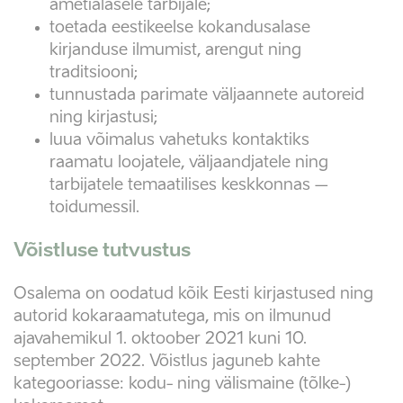
ametialasele tarbijale;
toetada eestikeelse kokandusalase
kirjanduse ilmumist, arengut ning
traditsiooni;
tunnustada parimate väljaannete autoreid
ning kirjastusi;
luua võimalus vahetuks kontaktiks
raamatu loojatele, väljaandjatele ning
tarbijatele temaatilises keskkonnas –
toidumessil.
Võistluse tutvustus
Osalema on oodatud kõik Eesti kirjastused ning
autorid kokaraamatutega, mis on ilmunud
ajavahemikul 1. oktoober 2021 kuni 10.
september 2022. Võistlus jaguneb kahte
kategooriasse: kodu- ning välismaine (tõlke-)