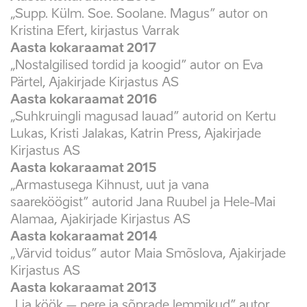
„Supp. Külm. Soe. Soolane. Magus” autor on
Kristina Efert, kirjastus Varrak
Aasta kokaraamat 2017
„Nostalgilised tordid ja koogid” autor on Eva
Pärtel, Ajakirjade Kirjastus AS
Aasta kokaraamat 2016
„Suhkruingli magusad lauad” autorid on Kertu
Lukas, Kristi Jalakas, Katrin Press, Ajakirjade
Kirjastus AS
Aasta kokaraamat 2015
„Armastusega Kihnust, uut ja vana
saareköögist” autorid Jana Ruubel ja Hele-Mai
Alamaa, Ajakirjade Kirjastus AS
Aasta kokaraamat 2014
„Värvid toidus” autor Maia Smõslova, Ajakirjade
Kirjastus AS
Aasta kokaraamat 2013
„Lia köök – pere ja sõprade lemmikud” autor