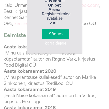
Uus koht –
Kaidi Urmet, tel 50 67 423,
info@estbook.com
,
Unibet
Arena
Eesti Kirjastuste Liit
Registreerimine
Kennet Sarv, tel 52 71
avatakse
varsti
095,
kennet.sarv@profexpo.ee
, Profexpo OÜ
Sõnum
Eelmiste aastate võitjad
korraldajale
Aasta kokaraamat 2021
„Minu uus köök. Koogid – lihtsad ja
küpsetamata” autor on Ragne Värk, kirjastus
Food Digital OÜ
Aasta kokaraamat 2020
„Minu prantsuse kullakesed” autor on Marika
Sinkkonen, kirjastus Tordikool OÜ
Aasta kokaraamat 2019
„Eesti Naise kokaraamat” autor on Lia Virkus,
kirjastus Hea Lugu
Aasta kokaraamat 2018