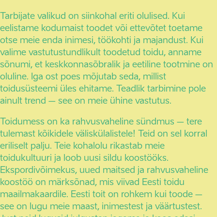
Tarbijate valikud on siinkohal eriti olulised. Kui
eelistame kodumaist toodet või ettevõtet toetame
otse meie enda inimesi, töökohti ja majandust. Kui
valime vastutustundlikult toodetud toidu, anname
sõnumi, et keskkonnasõbralik ja eetiline tootmine on
oluline. Iga ost poes mõjutab seda, millist
toidusüsteemi üles ehitame. Teadlik tarbimine pole
ainult trend – see on meie ühine vastutus.
Toidumess on ka rahvusvaheline sündmus – tere
tulemast kõikidele väliskülalistele! Teid on sel korral
eriliselt palju. Teie kohalolu rikastab meie
toidukultuuri ja loob uusi sildu koostööks.
Ekspordivõimekus, uued maitsed ja rahvusvaheline
koostöö on märksõnad, mis viivad Eesti toidu
maailmakaardile. Eesti toit on rohkem kui toode –
see on lugu meie maast, inimestest ja väärtustest.