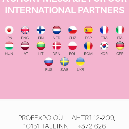
INTERNATIONAL PARTNERS
JPN
ENG
FIN
NED
CHZ
ESP
FRA
ITA
HUN
LAT
LIT
DEN
POL
ROM
KOR
GER
RUS
SWE
UKR
PROFEXPO OÜ
AHTRI 12-209,
10151 TALLINN
+372 626