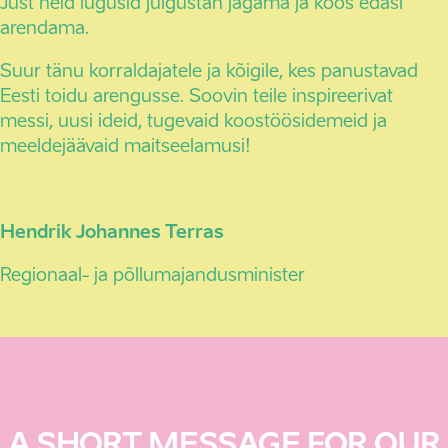
Just neid lugusid julgustan jagama ja koos edasi
arendama.
Suur tänu korraldajatele ja kõigile, kes panustavad
Eesti toidu arengusse. Soovin teile inspireerivat
messi, uusi ideid, tugevaid koostöösidemeid ja
meeldejäävaid maitseelamusi!
Hendrik Johannes Terras
Regionaal- ja põllumajandusminister
A SHORT MESSAGE FOR OUR