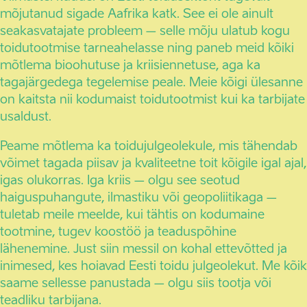
mõjutanud sigade Aafrika katk. See ei ole ainult
seakasvatajate probleem – selle mõju ulatub kogu
toidutootmise tarneahelasse ning paneb meid kõiki
mõtlema bioohutuse ja kriisiennetuse, aga ka
tagajärgedega tegelemise peale. Meie kõigi ülesanne
on kaitsta nii kodumaist toidutootmist kui ka tarbijate
usaldust.
Peame mõtlema ka toidujulgeolekule, mis tähendab
võimet tagada piisav ja kvaliteetne toit kõigile igal ajal,
igas olukorras. Iga kriis – olgu see seotud
haiguspuhangute, ilmastiku või geopoliitikaga –
tuletab meile meelde, kui tähtis on kodumaine
tootmine, tugev koostöö ja teaduspõhine
lähenemine. Just siin messil on kohal ettevõtted ja
inimesed, kes hoiavad Eesti toidu julgeolekut. Me kõik
saame sellesse panustada – olgu siis tootja või
teadliku tarbijana.