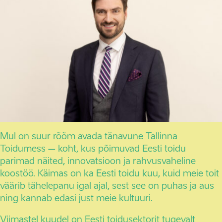
Mul on suur rõõm avada tänavune Tallinna
Toidumess – koht, kus põimuvad Eesti toidu
parimad näited, innovatsioon ja rahvusvaheline
koostöö. Käimas on ka Eesti toidu kuu, kuid meie toit
väärib tähelepanu igal ajal, sest see on puhas ja aus
ning kannab edasi just meie kultuuri.
Viimastel kuudel on Eesti toidusektorit tugevalt