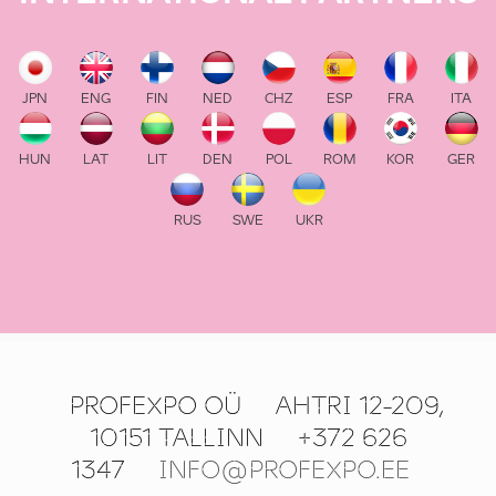
JPN
ENG
FIN
NED
CHZ
ESP
FRA
ITA
HUN
LAT
LIT
DEN
POL
ROM
KOR
GER
RUS
SWE
UKR
PROFEXPO OÜ
AHTRI 12-209,
10151 TALLINN
+372 626
1347
INFO@PROFEXPO.EE