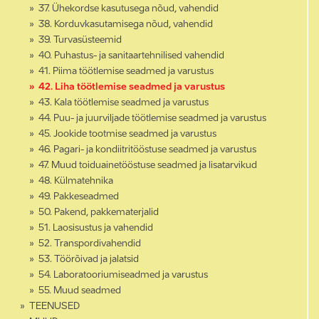
37. Ühekordse kasutusega nõud, vahendid
38. Korduvkasutamisega nõud, vahendid
39. Turvasüsteemid
40. Puhastus- ja sanitaartehnilised vahendid
41. Piima töötlemise seadmed ja varustus
42. Liha töötlemise seadmed ja varustus
43. Kala töötlemise seadmed ja varustus
44. Puu- ja juurviljade töötlemise seadmed ja varustus
45. Jookide tootmise seadmed ja varustus
46. Pagari- ja kondiitritööstuse seadmed ja varustus
47. Muud toiduainetööstuse seadmed ja lisatarvikud
48. Külmatehnika
49. Pakkeseadmed
50. Pakend, pakkematerjalid
51. Laosisustus ja vahendid
52. Transpordivahendid
53. Töörõivad ja jalatsid
54. Laboratooriumiseadmed ja varustus
55. Muud seadmed
TEENUSED