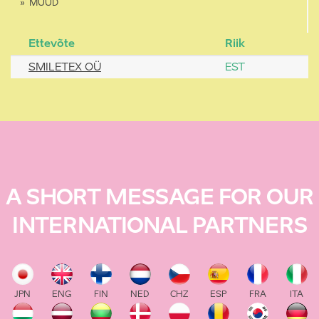
MUUD
Ettevõte
Riik
SMILETEX OÜ
EST
A SHORT MESSAGE FOR OUR
INTERNATIONAL PARTNERS
JPN
ENG
FIN
NED
CHZ
ESP
FRA
ITA