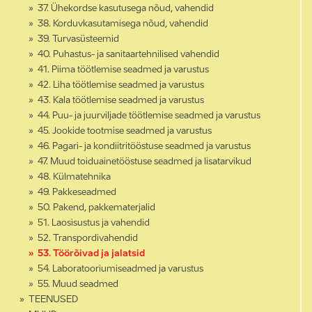
37. Ühekordse kasutusega nõud, vahendid
38. Korduvkasutamisega nõud, vahendid
39. Turvasüsteemid
40. Puhastus- ja sanitaartehnilised vahendid
41. Piima töötlemise seadmed ja varustus
42. Liha töötlemise seadmed ja varustus
43. Kala töötlemise seadmed ja varustus
44. Puu- ja juurviljade töötlemise seadmed ja varustus
45. Jookide tootmise seadmed ja varustus
46. Pagari- ja kondiitritööstuse seadmed ja varustus
47. Muud toiduainetööstuse seadmed ja lisatarvikud
48. Külmatehnika
49. Pakkeseadmed
50. Pakend, pakkematerjalid
51. Laosisustus ja vahendid
52. Transpordivahendid
53. Töörõivad ja jalatsid
54. Laboratooriumiseadmed ja varustus
55. Muud seadmed
TEENUSED