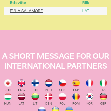
Ettevõte
Riik
EVIJA SALAMORE
LAT
A SHORT MESSAGE FOR OUR
INTERNATIONAL PARTNERS
JPN
ENG
FIN
NED
CHZ
ESP
FRA
ITA
HUN
LAT
LIT
DEN
POL
ROM
KOR
GER