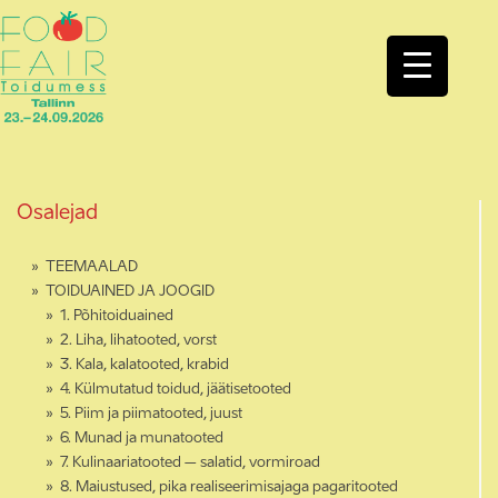
Osalejad
TEEMAALAD
TOIDUAINED JA JOOGID
1. Põhitoiduained
2. Liha, lihatooted, vorst
3. Kala, kalatooted, krabid
4. Külmutatud toidud, jäätisetooted
5. Piim ja piimatooted, juust
6. Munad ja munatooted
7. Kulinaariatooted – salatid, vormiroad
8. Maiustused, pika realiseerimisajaga pagaritooted