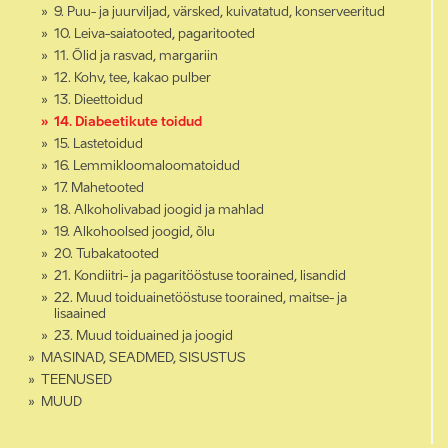
9. Puu- ja juurviljad, värsked, kuivatatud, konserveeritud
10. Leiva-saiatooted, pagaritooted
11. Õlid ja rasvad, margariin
12. Kohv, tee, kakao pulber
13. Dieettoidud
14. Diabeetikute toidud
15. Lastetoidud
16. Lemmikloomaloomatoidud
17. Mahetooted
18. Alkoholivabad joogid ja mahlad
19. Alkohoolsed joogid, õlu
20. Tubakatooted
21. Kondiitri- ja pagaritööstuse toorained, lisandid
22. Muud toiduainetööstuse toorained, maitse- ja
lisaained
23. Muud toiduained ja joogid
MASINAD, SEADMED, SISUSTUS
TEENUSED
MUUD