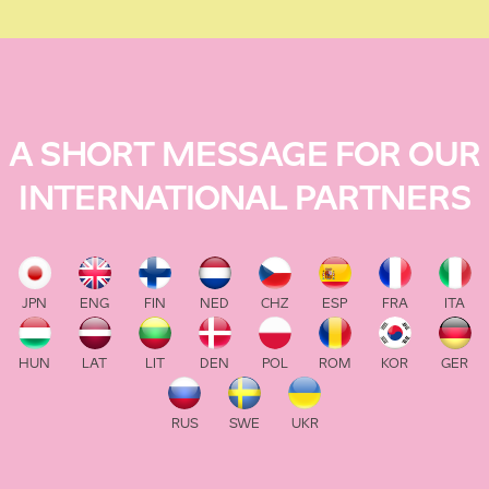
A SHORT MESSAGE FOR OUR
INTERNATIONAL PARTNERS
JPN
ENG
FIN
NED
CHZ
ESP
FRA
ITA
HUN
LAT
LIT
DEN
POL
ROM
KOR
GER
RUS
SWE
UKR