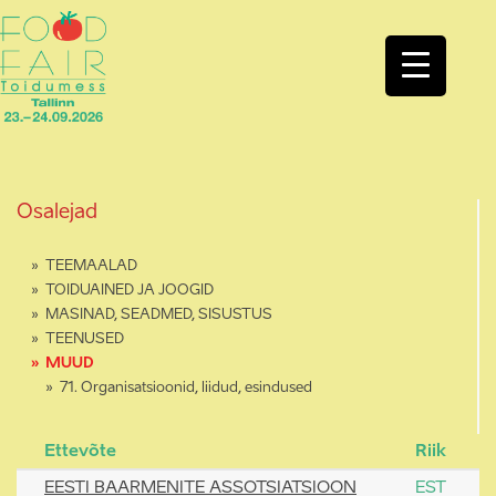
Osalejad
TEEMAALAD
TOIDUAINED JA JOOGID
MASINAD, SEADMED, SISUSTUS
TEENUSED
MUUD
71. Organisatsioonid, liidud, esindused
Ettevõte
Riik
EESTI BAARMENITE ASSOTSIATSIOON
EST