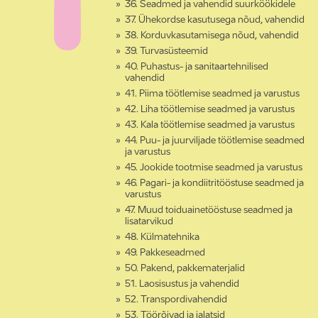
36. Seadmed ja vahendid suurköökidele
37. Ühekordse kasutusega nõud, vahendid
38. Korduvkasutamisega nõud, vahendid
39. Turvasüsteemid
40. Puhastus- ja sanitaartehnilised
vahendid
41. Piima töötlemise seadmed ja varustus
42. Liha töötlemise seadmed ja varustus
43. Kala töötlemise seadmed ja varustus
44. Puu- ja juurviljade töötlemise seadmed
ja varustus
45. Jookide tootmise seadmed ja varustus
46. Pagari- ja kondiitritööstuse seadmed ja
varustus
47. Muud toiduainetööstuse seadmed ja
lisatarvikud
48. Külmatehnika
49. Pakkeseadmed
50. Pakend, pakkematerjalid
51. Laosisustus ja vahendid
52. Transpordivahendid
53. Töörõivad ja jalatsid