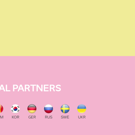
AL PARTNERS
OM
KOR
GER
RUS
SWE
UKR