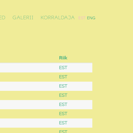
ED
GALERII
KORRALDAJA
EST
ENG
Riik
EST
EST
EST
EST
EST
EST
EST
EST