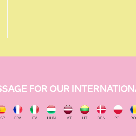
SSAGE FOR OUR INTERNATION
ESP
FRA
ITA
HUN
LAT
LIT
DEN
POL
R