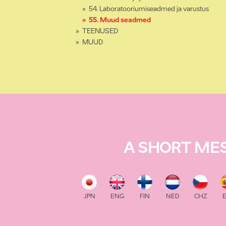
54. Laboratooriumiseadmed ja varustus
55. Muud seadmed
TEENUSED
MUUD
A SHORT ME
JPN
ENG
FIN
NED
CHZ