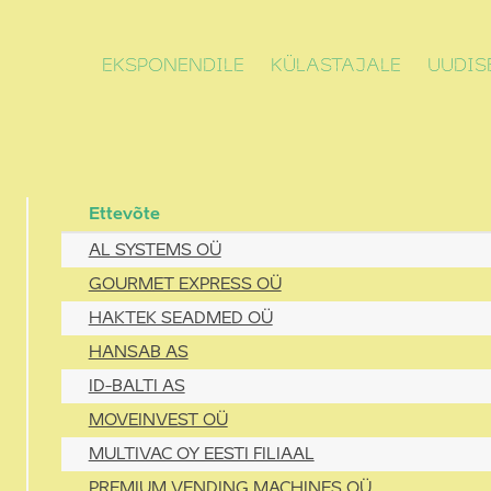
EKSPONENDILE
KÜLASTAJALE
UUDIS
Ettevõte
AL SYSTEMS OÜ
GOURMET EXPRESS OÜ
HAKTEK SEADMED OÜ
HANSAB AS
ID-BALTI AS
MOVEINVEST OÜ
MULTIVAC OY EESTI FILIAAL
PREMIUM VENDING MACHINES OÜ